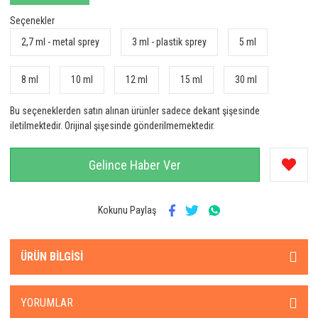
Seçenekler
2,7 ml - metal sprey
3 ml - plastik sprey
5 ml
8 ml
10 ml
12 ml
15 ml
30 ml
Bu seçeneklerden satın alınan ürünler sadece dekant şişesinde
iletilmektedir. Orijinal şişesinde gönderilmemektedir.
Gelince Haber Ver
Kokunu Paylaş
ÜRÜN BILGISI
YORUMLAR