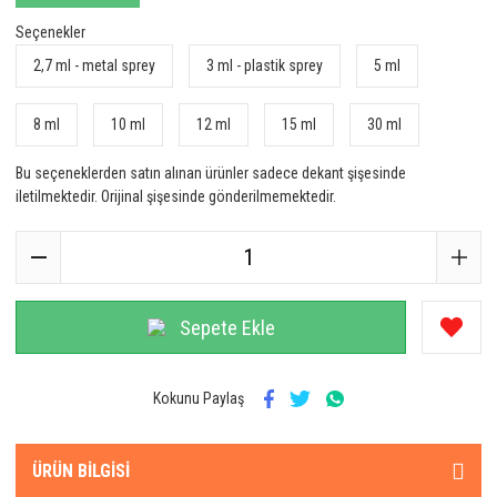
Seçenekler
2,7 ml - metal sprey
3 ml - plastik sprey
5 ml
8 ml
10 ml
12 ml
15 ml
30 ml
Bu seçeneklerden satın alınan ürünler sadece dekant şişesinde
iletilmektedir. Orijinal şişesinde gönderilmemektedir.
Sepete Ekle
Kokunu Paylaş
ÜRÜN BILGISI