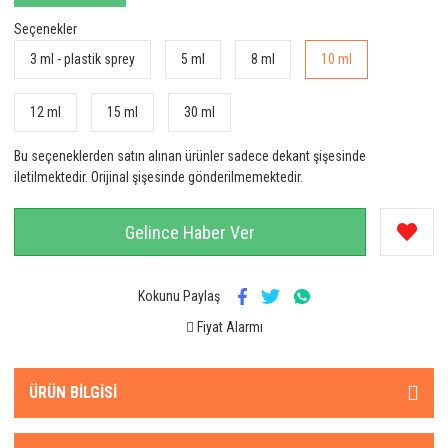
Seçenekler
3 ml - plastik sprey
5 ml
8 ml
10 ml
12 ml
15 ml
30 ml
Bu seçeneklerden satın alınan ürünler sadece dekant şişesinde
iletilmektedir. Orijinal şişesinde gönderilmemektedir.
Gelince Haber Ver
Kokunu Paylaş
Fiyat Alarmı
ÜRÜN BILGISI