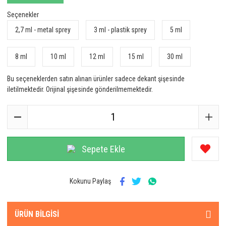
Seçenekler
2,7 ml - metal sprey
3 ml - plastik sprey
5 ml
8 ml
10 ml
12 ml
15 ml
30 ml
Bu seçeneklerden satın alınan ürünler sadece dekant şişesinde
iletilmektedir. Orijinal şişesinde gönderilmemektedir.
Sepete Ekle
Kokunu Paylaş
ÜRÜN BILGISI