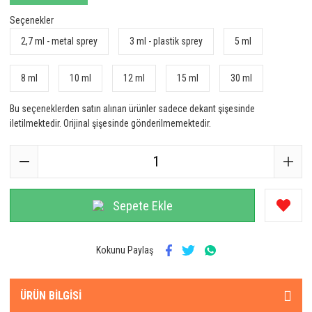
Seçenekler
2,7 ml - metal sprey
3 ml - plastik sprey
5 ml
8 ml
10 ml
12 ml
15 ml
30 ml
Bu seçeneklerden satın alınan ürünler sadece dekant şişesinde
iletilmektedir. Orijinal şişesinde gönderilmemektedir.
Sepete Ekle
Kokunu Paylaş
ÜRÜN BILGISI