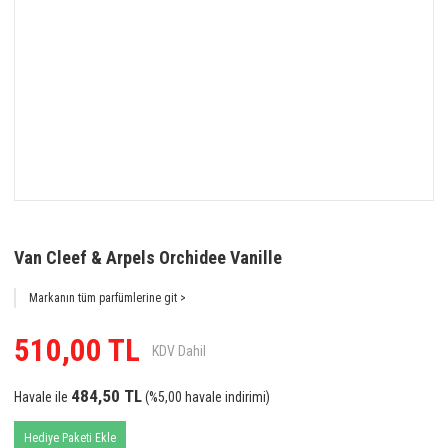
Van Cleef & Arpels Orchidee Vanille
Markanın tüm parfümlerine git >
510,00 TL
KDV Dahil
484,50 TL
Havale ile
(%5,00 havale indirimi)
Hediye Paketi Ekle