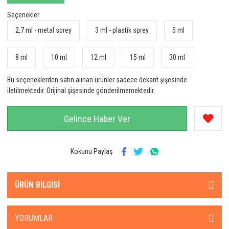
Seçenekler
2,7 ml - metal sprey
3 ml - plastik sprey
5 ml
8 ml
10 ml
12 ml
15 ml
30 ml
Bu seçeneklerden satın alınan ürünler sadece dekant şişesinde
iletilmektedir. Orijinal şişesinde gönderilmemektedir.
Gelince Haber Ver
Kokunu Paylaş
ÜRÜN BILGISI
YORUMLAR