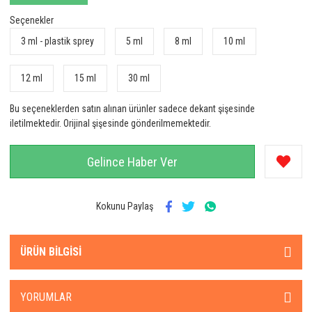
Seçenekler
3 ml - plastik sprey
5 ml
8 ml
10 ml
12 ml
15 ml
30 ml
Bu seçeneklerden satın alınan ürünler sadece dekant şişesinde
iletilmektedir. Orijinal şişesinde gönderilmemektedir.
Gelince Haber Ver
Kokunu Paylaş
ÜRÜN BILGISI
YORUMLAR