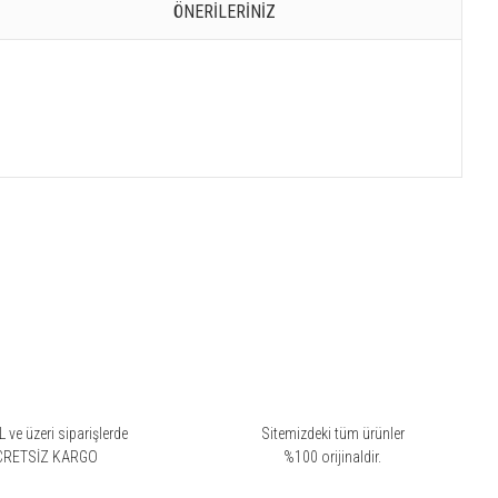
ÖNERILERINIZ
 ve üzeri siparişlerde
Sitemizdeki tüm ürünler
CRETSİZ KARGO
%100 orijinaldir.