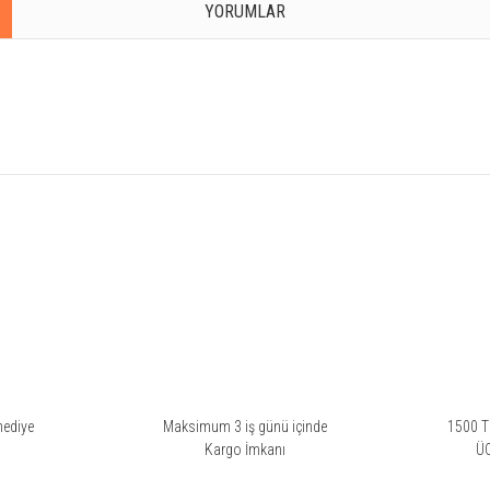
YORUMLAR
rsiz gördüğünüz noktaları öneri formunu kullanarak tarafımıza iletebilirsiniz.
hediye
Maksimum 3 iş günü içinde
1500 TL
i
Kargo İmkanı
Ü