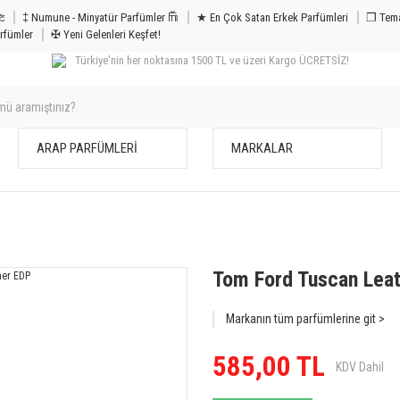
m & Bakım 𐦝
‡ Numune - Minyatür Parfümler 𐙏
★ En Çok Satan Erkek Parfümleri
❒ Tema
rfümler
✠ Yeni Gelenleri Keşfet!
Türkiye'nin her noktasına 1500 TL ve üzeri Kargo ÜCRETSİZ!
ARAP PARFÜMLERİ
MARKALAR
Tom Ford Tuscan Lea
Markanın tüm parfümlerine git >
585,00 TL
KDV Dahil