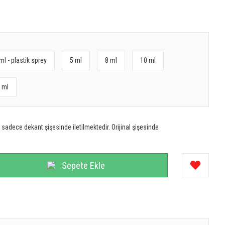
ml - plastik sprey
5 ml
8 ml
10 ml
 ml
sadece dekant şişesinde iletilmektedir. Orijinal şişesinde
Sepete Ekle