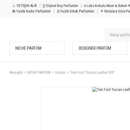
♨ YETİŞEN ALIR
⧮ Orijinal Boy Parfümler
⩭ Lüks Kokulu Mu
✿ Yazlık Kadın Parfümleri
⚓Yazlık Erkek Parfümleri
⚘ Notalara Göre Pa
NICHE PARFÜM
DESIGNER PARFÜM
Anasayfa
NICHE PARFÜM
Unısex
Tom Ford Tuscan Leather EDP