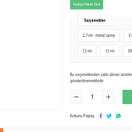
Hediye Paketi Ekle
Seçenekler
2,7 ml - metal sprey
3 
12 ml
15 ml
30
Bu seçeneklerden satın alınan ürünler 
gönderilmemektedir.
Kokunu Paylaş