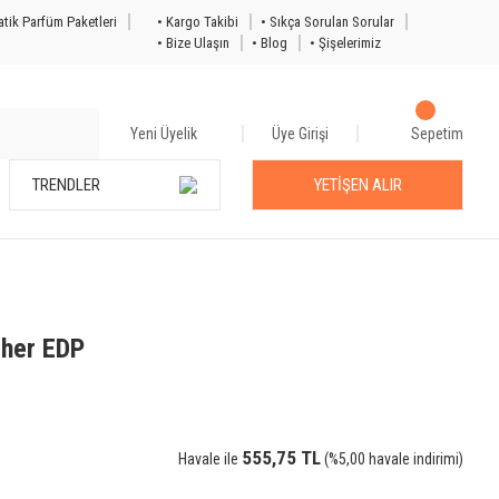
tik Parfüm Paketleri
• Kargo Takibi
• Sıkça Sorulan Sorular
• Bize Ulaşın
• Blog
• Şişelerimiz
Yeni Üyelik
Üye Girişi
Sepetim
TRENDLER
YETİŞEN ALIR
ther EDP
555,75 TL
Havale ile
(%5,00 havale indirimi)