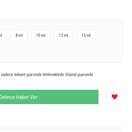
ml
8 ml
10 ml
12 ml
15 ml
sadece dekant şişesinde iletilmektedir. Orijinal şişesinde
Gelince Haber Ver