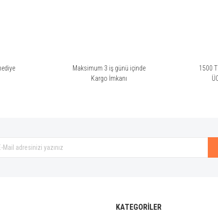
Yorum Yaz
hediye
Maksimum 3 iş günü içinde
1500 TL
i
Kargo İmkanı
Ü
Gönder
KATEGORİLER