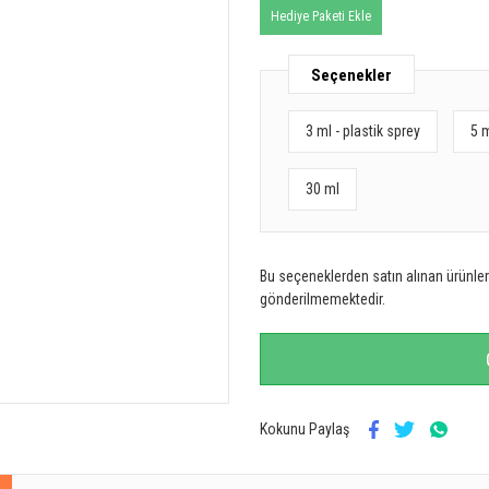
Hediye Paketi Ekle
Seçenekler
3 ml - plastik sprey
5 
30 ml
Bu seçeneklerden satın alınan ürünler 
gönderilmemektedir.
Kokunu Paylaş