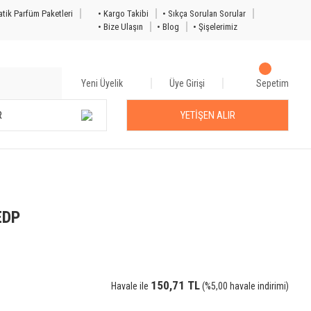
tik Parfüm Paketleri
• Kargo Takibi
• Sıkça Sorulan Sorular
• Bize Ulaşın
• Blog
• Şişelerimiz
Yeni Üyelik
Üye Girişi
Sepetim
R
YETİŞEN ALIR
EDP
150,71 TL
Havale ile
(%5,00 havale indirimi)