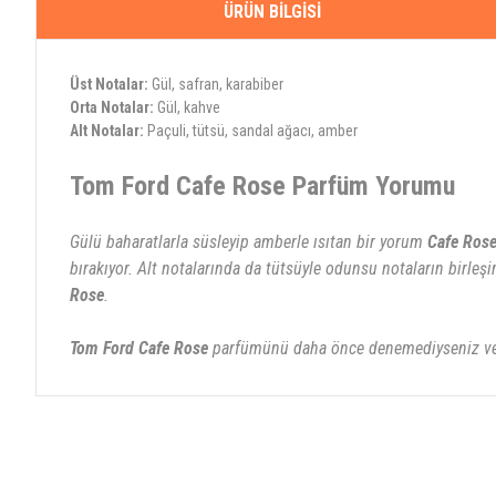
ÜRÜN BILGISI
Üst Notalar:
Gül, safran, karabiber
Orta Notalar:
Gül, kahve
Alt Notalar:
Paçuli, tütsü, sandal ağacı, amber
Tom Ford Cafe Rose Parfüm Yorumu
Gülü baharatlarla süsleyip amberle ısıtan bir yorum
Cafe Ros
bırakıyor. Alt notalarında da tütsüyle odunsu notaların birle
Rose
.
Tom Ford Cafe Rose
parfümünü daha önce denemediyseniz ve
Bu ürünün fiyat bilgisi, resim, ürün açıklamalarında ve diğer konularda yete
Görüş ve önerileriniz için teşekkür ederiz.