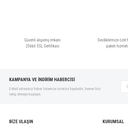
Ürün resmi kalitesiz, bozuk veya görüntülenemiyor.
Ürün açıklamasında eksik bilgiler bulunuyor.
Ürün bilgilerinde hatalar bulunuyor.
Ürün fiyatı diğer sitelerden daha pahalı.
Bu ürüne benzer farklı alternatifler olmalı.
Güvenli alışveriş imkanı
Sevdiklerinize özel 
256bit SSL Sertifikası
paketi hizmet
KAMPANYA VE İNDİRİM HABERCİSİ
E-Mail adresinizi haber listemize ücretsiz kaydedin, hemen bizi
takip etmeye başlayın.
BİZE ULAŞIN
KURUMSAL