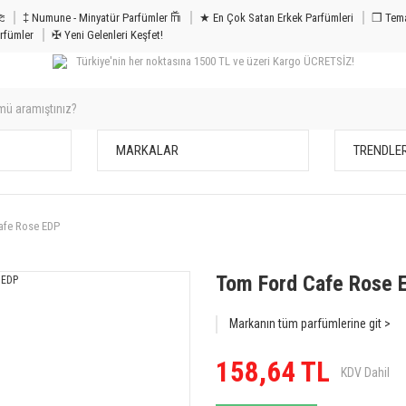
m & Bakım 𐦝
‡ Numune - Minyatür Parfümler 𐙏
★ En Çok Satan Erkek Parfümleri
❒ Tema
rfümler
✠ Yeni Gelenleri Keşfet!
Türkiye'nin her noktasına 1500 TL ve üzeri Kargo ÜCRETSİZ!
MARKALAR
TRENDLE
afe Rose EDP
Tom Ford Cafe Rose 
Markanın tüm parfümlerine git >
158,64 TL
KDV Dahil