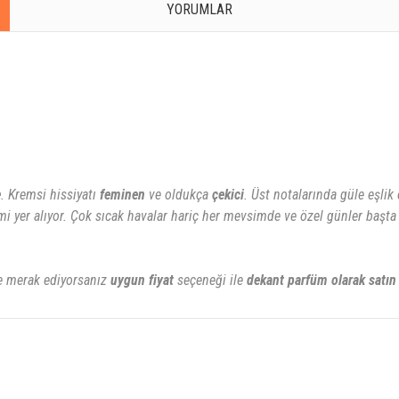
YORUMLAR
e
. Kremsi hissiyatı
feminen
ve oldukça
çekici
. Üst notalarında güle eşlik
şimi yer alıyor. Çok sıcak havalar hariç her mevsimde ve özel günler baş
 merak ediyorsanız
uygun fiyat
seçeneği ile
dekant parfüm olarak satın 
rsiz gördüğünüz noktaları öneri formunu kullanarak tarafımıza iletebilirsiniz.
Bu ürüne ilk yorumu siz yapın!