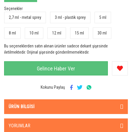
Seçenekler
2,7 ml - metal sprey
3 ml - plastik sprey
5 ml
8 ml
10 ml
12 ml
15 ml
30 ml
Bu seçeneklerden satın alınan ürünler sadece dekant şişesinde
iletilmektedir. Orijinal şişesinde gönderilmemektedir.
Gelince Haber Ver
Kokunu Paylaş
ÜRÜN BILGISI
YORUMLAR