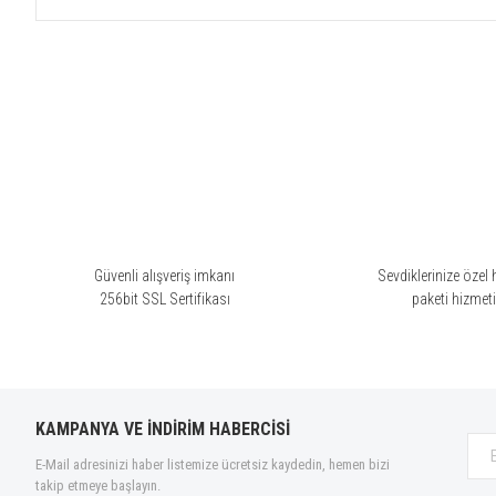
Bu ürünün fiyat bilgisi, resim, ürün açıklamalarında ve diğer konularda yete
Görüş ve önerileriniz için teşekkür ederiz.
Ürün resmi kalitesiz, bozuk veya görüntülenemiyor.
Ürün açıklamasında eksik bilgiler bulunuyor.
Ürün bilgilerinde hatalar bulunuyor.
Ürün fiyatı diğer sitelerden daha pahalı.
Bu ürüne benzer farklı alternatifler olmalı.
Güvenli alışveriş imkanı
Sevdiklerinize özel 
256bit SSL Sertifikası
paketi hizmet
KAMPANYA VE İNDİRİM HABERCİSİ
E-Mail adresinizi haber listemize ücretsiz kaydedin, hemen bizi
takip etmeye başlayın.