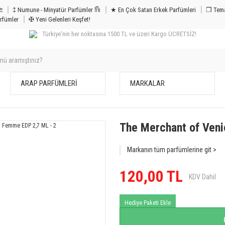
m & Bakım 𐦝
‡ Numune - Minyatür Parfümler 𐙏
★ En Çok Satan Erkek Parfümleri
❒ Tema
rfümler
✠ Yeni Gelenleri Keşfet!
Türkiye'nin her noktasına 1500 TL ve üzeri Kargo ÜCRETSİZ!
ARAP PARFÜMLERİ
MARKALAR
The Merchant of Veni
Markanın tüm parfümlerine git >
120,00 TL
KDV Dahil
Hediye Paketi Ekle