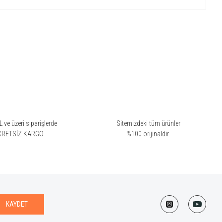
 ve üzeri siparişlerde
Sitemizdeki tüm ürünler
CRETSİZ KARGO
%100 orijinaldir.
KAYDET