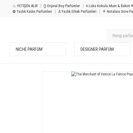
♨ YETİŞEN ALIR
⧮ Orijinal Boy Parfümler
⩭ Lüks Kokulu Mu
✿ Yazlık Kadın Parfümleri
⚓Yazlık Erkek Parfümleri
⚘ Notalara Göre Pa
NICHE PARFÜM
DESIGNER PARFÜM