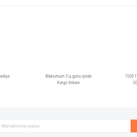
rsiz gördüğünüz noktaları öneri formunu kullanarak tarafımıza iletebilirsiniz.
Bu ürüne ilk yorumu siz yapın!
Yorum Yaz
hediye
Maksimum 3 iş günü içinde
1500 TL
i
Kargo İmkanı
Ü
Gönder