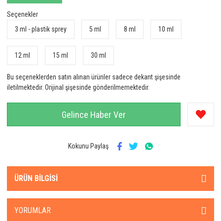
Seçenekler
3 ml - plastik sprey
5 ml
8 ml
10 ml
12 ml
15 ml
30 ml
Bu seçeneklerden satın alınan ürünler sadece dekant şişesinde
iletilmektedir. Orijinal şişesinde gönderilmemektedir.
Gelince Haber Ver
Kokunu Paylaş
ÜRÜN BILGISI
YORUMLAR