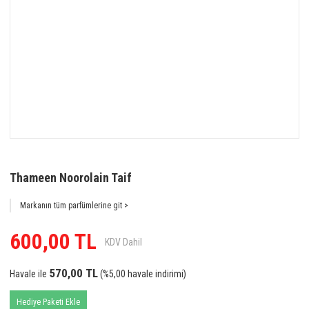
Thameen Noorolain Taif
Markanın tüm parfümlerine git >
600,00 TL
KDV Dahil
570,00 TL
Havale ile
(%5,00 havale indirimi)
Hediye Paketi Ekle