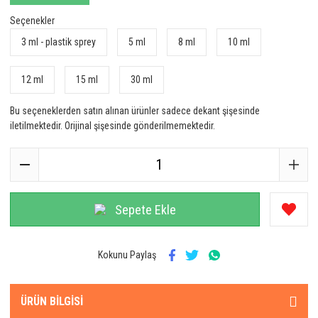
Seçenekler
3 ml - plastik sprey
5 ml
8 ml
10 ml
12 ml
15 ml
30 ml
Bu seçeneklerden satın alınan ürünler sadece dekant şişesinde
iletilmektedir. Orijinal şişesinde gönderilmemektedir.
Sepete Ekle
Kokunu Paylaş
ÜRÜN BILGISI