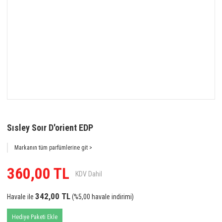
Sısley Soır D'orient EDP
Markanın tüm parfümlerine git >
360,00 TL
KDV Dahil
342,00 TL
Havale ile
(%5,00 havale indirimi)
Hediye Paketi Ekle