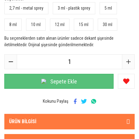
2,7 ml - metal sprey
3 ml - plastik sprey
5 ml
8 ml
10 ml
12 ml
15 ml
30 ml
Bu seçeneklerden satın alınan ürünler sadece dekant şişesinde
iletilmektedir. Orijinal şişesinde gönderilmemektedir.
Sepete Ekle
Kokunu Paylaş
ÜRÜN BILGISI