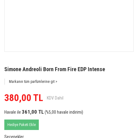
Simone Andreoli Born From Fire EDP Intense
Markanın tüm parfümlerine git >
380,00 TL
KDV Dahil
361,00 TL
Havale ile
(%5,00 havale indirimi)
Hediye Paketi Ekle
Seçenekler