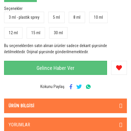
Seçenekler
3 ml - plastik sprey
5 ml
8 ml
10 ml
12 ml
15 ml
30 ml
Bu seçeneklerden satın alınan ürünler sadece dekant şişesinde
iletilmektedir. Orijinal şişesinde gönderilmemektedir.
Gelince Haber Ver
Kokunu Paylaş
ÜRÜN BILGISI
YORUMLAR