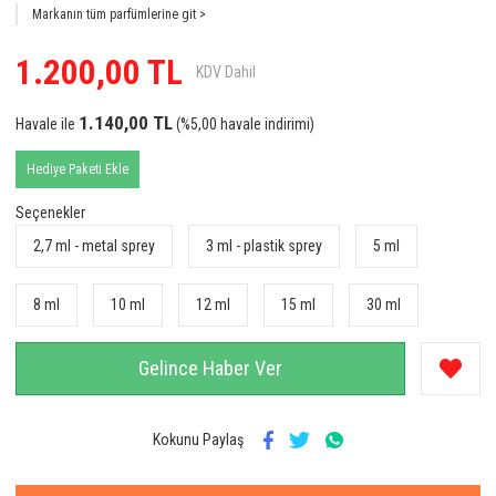
Markanın tüm parfümlerine git >
Anka Kuş
1.200,00 TL
KDV Dahil
Aquarelle
Arabiyat Prestige
1.140,00 TL
Havale ile
(%5,00 havale indirimi)
Argos
Hediye Paketi Ekle
Ariana Grande
Seçenekler
2,7 ml - metal sprey
3 ml - plastik sprey
5 ml
Armaf
Armani
8 ml
10 ml
12 ml
15 ml
30 ml
Astrophil & Stella
Gelince Haber Ver
Atalier Cologne
Atkinsons
Kokunu Paylaş
Azzaro