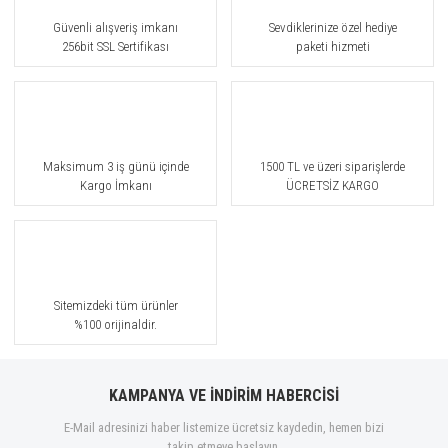
Bohoboco
Güvenli alışveriş imkanı
Sevdiklerinize özel hediye
256bit SSL Sertifikası
paketi hizmeti
Bond No.9
Borntostandout®
Bottega Veneta
Maksimum 3 iş günü içinde
1500 TL ve üzeri siparişlerde
Boucheron
Kargo İmkanı
ÜCRETSİZ KARGO
Brioni
Burberry
Bvlgari
Sitemizdeki tüm ürünler
%100 orijinaldir.
By Gulf Orchid
Byredo
KAMPANYA VE İNDİRİM HABERCİSİ
Cacharel
E-Mail adresinizi haber listemize ücretsiz kaydedin, hemen bizi
takip etmeye başlayın.