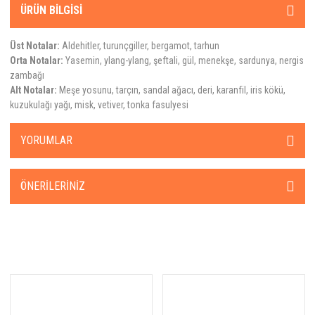
ÜRÜN BILGISI
Balenciaga
Balmain
Üst Notalar:
Aldehitler, turunçgiller, bergamot, tarhun
Orta Notalar:
Yasemin, ylang-ylang, şeftali, gül, menekşe, sardunya, nergis
Banana Republic
zambağı
Alt Notalar:
Meşe yosunu, tarçın, sandal ağacı, deri, karanfil, iris kökü,
BDK Parfums
kuzukulağı yağı, misk, vetiver, tonka fasulyesi
Beafrag
YORUMLAR
Bentley
Beso Beach
ÖNERILERINIZ
Billie Eilish
Blend Oud
Boadicea The Victorious
Bogue Profumo