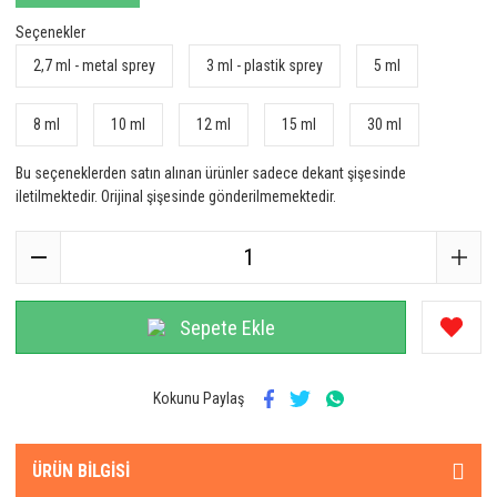
Seçenekler
2,7 ml - metal sprey
3 ml - plastik sprey
5 ml
8 ml
10 ml
12 ml
15 ml
30 ml
Bu seçeneklerden satın alınan ürünler sadece dekant şişesinde
iletilmektedir. Orijinal şişesinde gönderilmemektedir.
Sepete Ekle
Kokunu Paylaş
ÜRÜN BILGISI