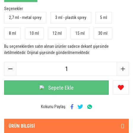
Seçenekler
2,7 ml - metal sprey
3 ml - plastik sprey
5 ml
8 ml
10 ml
12 ml
15 ml
30 ml
Bu seçeneklerden satın alınan ürünler sadece dekant şişesinde
iletilmektedir. Orijinal şişesinde gönderilmemektedir.
Sepete Ekle
Kokunu Paylaş
ÜRÜN BILGISI