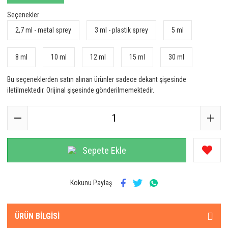
Seçenekler
2,7 ml - metal sprey
3 ml - plastik sprey
5 ml
8 ml
10 ml
12 ml
15 ml
30 ml
Bu seçeneklerden satın alınan ürünler sadece dekant şişesinde
iletilmektedir. Orijinal şişesinde gönderilmemektedir.
Sepete Ekle
Kokunu Paylaş
ÜRÜN BILGISI