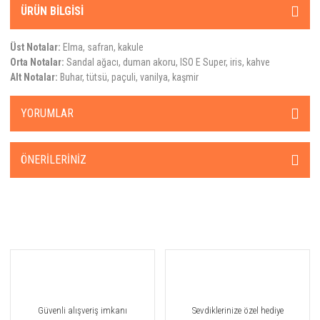
ÜRÜN BILGISI
Balenciaga
Balmain
Üst Notalar:
Elma, safran, kakule
Orta Notalar:
Sandal ağacı, duman akoru, ISO E Super, iris, kahve
Banana Republic
Alt Notalar:
Buhar, tütsü, paçuli, vanilya, kaşmir
BDK Parfums
YORUMLAR
Beafrag
Bentley
ÖNERILERINIZ
Beso Beach
Billie Eilish
Blend Oud
Boadicea The Victorious
Bogue Profumo
Güvenli alışveriş imkanı
Sevdiklerinize özel hediye