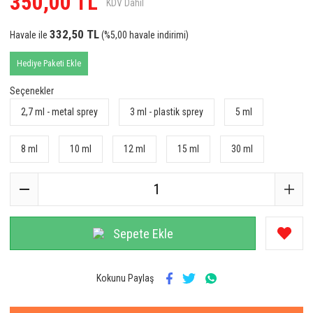
350,00 TL
KDV Dahil
Anka Kuş
332,50 TL
Havale ile
(%5,00 havale indirimi)
Aquarelle
Hediye Paketi Ekle
Arabiyat Prestige
Seçenekler
Argos
2,7 ml - metal sprey
3 ml - plastik sprey
5 ml
Ariana Grande
8 ml
10 ml
12 ml
15 ml
30 ml
Armaf
Armani
Astrophil & Stella
Sepete Ekle
Atalier Cologne
Atkinsons
Kokunu Paylaş
Azzaro