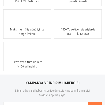
256bit SSL Sertifikası
paketi hizmeti
Bohoboco
Bond No.9
Borntostandout®
Maksimum 3 iş günü içinde
1500 TL ve üzeri siparişlerde
Bottega Veneta
Kargo İmkanı
ÜCRETSİZ KARGO
Boucheron
Brioni
Burberry
Sitemizdeki tüm ürünler
%100 orijinaldir.
Bvlgari
By Gulf Orchid
KAMPANYA VE İNDİRİM HABERCİSİ
Byredo
E-Mail adresinizi haber listemize ücretsiz kaydedin, hemen bizi
takip etmeye başlayın.
Cacharel