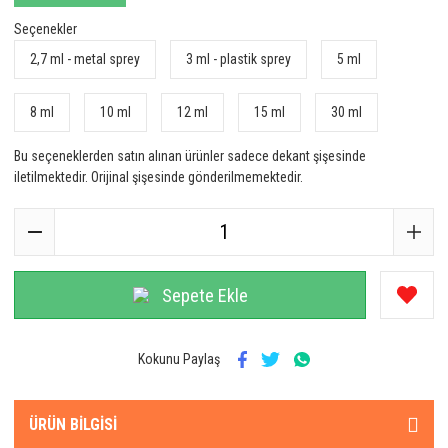
Seçenekler
2,7 ml - metal sprey
3 ml - plastik sprey
5 ml
8 ml
10 ml
12 ml
15 ml
30 ml
Bu seçeneklerden satın alınan ürünler sadece dekant şişesinde
iletilmektedir. Orijinal şişesinde gönderilmemektedir.
Sepete Ekle
Kokunu Paylaş
ÜRÜN BILGISI