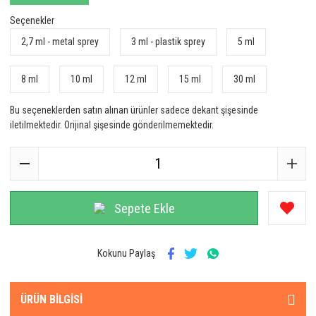
Seçenekler
2,7 ml - metal sprey
3 ml - plastik sprey
5 ml
8 ml
10 ml
12 ml
15 ml
30 ml
Bu seçeneklerden satın alınan ürünler sadece dekant şişesinde
iletilmektedir. Orijinal şişesinde gönderilmemektedir.
Sepete Ekle
Kokunu Paylaş
ÜRÜN BILGISI