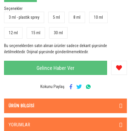
Seçenekler
3 ml - plastik sprey
5 ml
8 ml
10 ml
12 ml
15 ml
30 ml
Bu seçeneklerden satın alınan ürünler sadece dekant şişesinde
iletilmektedir. Orijinal şişesinde gönderilmemektedir.
Gelince Haber Ver
Kokunu Paylaş
ÜRÜN BILGISI
YORUMLAR