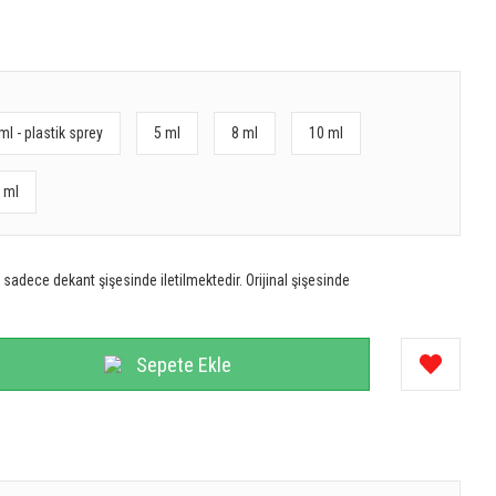
ml - plastik sprey
5 ml
8 ml
10 ml
 ml
sadece dekant şişesinde iletilmektedir. Orijinal şişesinde
Sepete Ekle