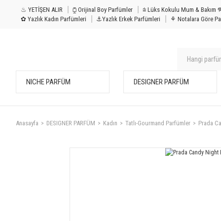
♨ YETİŞEN ALIR
⧮ Orijinal Boy Parfümler
⩭ Lüks Kokulu Mu
✿ Yazlık Kadın Parfümleri
⚓Yazlık Erkek Parfümleri
⚘ Notalara Göre Pa
NICHE PARFÜM
DESIGNER PARFÜM
Anasayfa
DESIGNER PARFÜM
Kadın
Tatlı-Gourmand Parfümler
Prada Ca