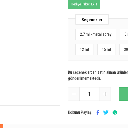
Hediye Paketi Ekle
Seçenekler
2,7 ml - metal sprey
3 
12 ml
15 ml
30
Bu seçeneklerden satın alınan ürünler 
gönderilmemektedir.
Kokunu Paylaş