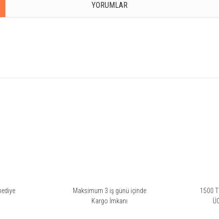
YORUMLAR
rsiz gördüğünüz noktaları öneri formunu kullanarak tarafımıza iletebilirsiniz.
hediye
Maksimum 3 iş günü içinde
1500 TL
i
Kargo İmkanı
Ü