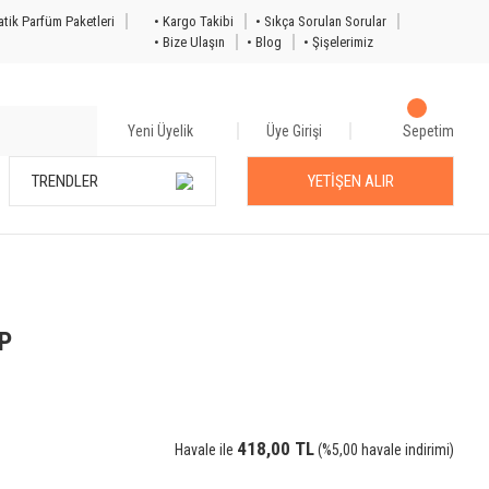
tik Parfüm Paketleri
• Kargo Takibi
• Sıkça Sorulan Sorular
• Bize Ulaşın
• Blog
• Şişelerimiz
Yeni Üyelik
Üye Girişi
Sepetim
TRENDLER
YETİŞEN ALIR
DP
418,00 TL
Havale ile
(%5,00 havale indirimi)