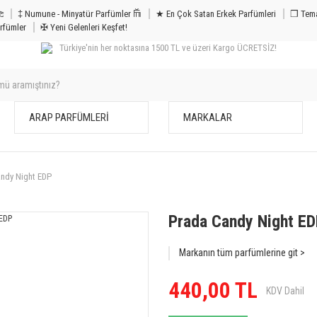
m & Bakım 𐦝
‡ Numune - Minyatür Parfümler 𐙏
★ En Çok Satan Erkek Parfümleri
❒ Tema
rfümler
✠ Yeni Gelenleri Keşfet!
Türkiye'nin her noktasına 1500 TL ve üzeri Kargo ÜCRETSİZ!
ARAP PARFÜMLERİ
MARKALAR
ndy Night EDP
Prada Candy Night E
Markanın tüm parfümlerine git >
440,00 TL
KDV Dahil