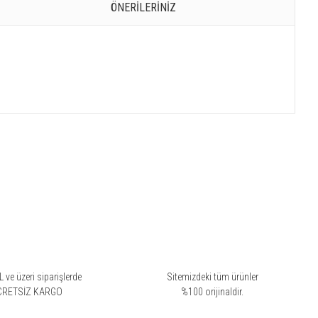
ÖNERILERINIZ
 ve üzeri siparişlerde
Sitemizdeki tüm ürünler
CRETSİZ KARGO
%100 orijinaldir.