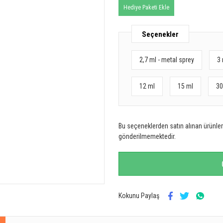
Hediye Paketi Ekle
Seçenekler
2,7 ml - metal sprey
3 
12 ml
15 ml
30
Bu seçeneklerden satın alınan ürünler 
gönderilmemektedir.
Kokunu Paylaş