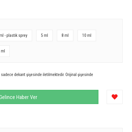
ml - plastik sprey
5 ml
8 ml
10 ml
 ml
sadece dekant şişesinde iletilmektedir. Orijinal şişesinde
Gelince Haber Ver