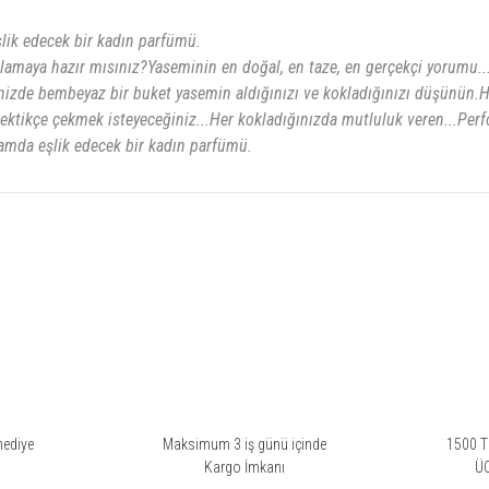
lik edecek bir kadın parfümü.
amaya hazır mısınız?Yaseminin en doğal, en taze, en gerçekçi yorumu...
nizde bembeyaz bir buket yasemin aldığınızı ve kokladığınızı düşünün.Han
çektikçe çekmek isteyeceğiniz...Her kokladığınızda mutluluk veren...Per
amda eşlik edecek bir kadın parfümü.
rsiz gördüğünüz noktaları öneri formunu kullanarak tarafımıza iletebilirsiniz.
indolikkk.
hediye
Maksimum 3 iş günü içinde
1500 TL
i
Kargo İmkanı
Ü