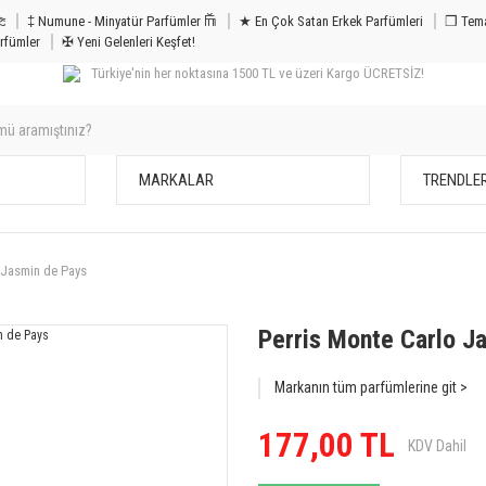
m & Bakım 𐦝
‡ Numune - Minyatür Parfümler 𐙏
★ En Çok Satan Erkek Parfümleri
❒ Tema
rfümler
✠ Yeni Gelenleri Keşfet!
Türkiye'nin her noktasına 1500 TL ve üzeri Kargo ÜCRETSİZ!
MARKALAR
TRENDLE
 Jasmin de Pays
Perris Monte Carlo J
Markanın tüm parfümlerine git >
177,00 TL
KDV Dahil