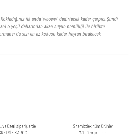
Kokladığınız ilk anda 'waoww' dedirtecek kadar çarpıcı.Şimdi
i o yeşil dallarından akan suyun nemliliği ile birlikte
formansı da sizi en az kokusu kadar hayran bırakacak
 ve üzeri siparişlerde
Sitemizdeki tüm ürünler
CRETSİZ KARGO
%100 orijinaldir.