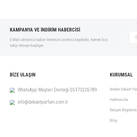
Parfumde yasemini golgeleyecek baska bir nota yok nerdeyse o nedenle 
Duygu Duman | 07/04/2022
KAMPANYA VE İNDİRİM HABERCİSİ
Yorum Yaz
E-Mail adresinizi haber listemize ücretsiz kaydedin, hemen bizi
takip etmeye başlayın.
BİZE ULAŞIN
KURUMSAL
WhatsApp Müşteri Desteği 05373226789
Neden Dekant Pa
Hakkımızda
info@dekantparfum.com.tr
İletişim Bilgilerim
Blog