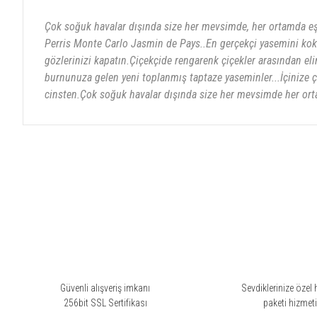
Çok soğuk havalar dışında size her mevsimde, her ortamda eş
Perris Monte Carlo Jasmin de Pays..En gerçekçi yasemini kokl
gözlerinizi kapatın.Çiçekçide rengarenk çiçekler arasından eli
burnunuza gelen yeni toplanmış taptaze yaseminler...İçinize 
cinsten.Çok soğuk havalar dışında size her mevsimde her ort
Bu ürünün fiyat bilgisi, resim, ürün açıklamalarında ve diğer konularda yete
Görüş ve önerileriniz için teşekkür ederiz.
Aşırı indolik
Ürün resmi kalitesiz, bozuk veya görüntülenemiyor.
Ürün açıklamasında eksik bilgiler bulunuyor.
Yasemin bitkisinin en kötü kokan türünden yapılmış bir parfüm. Çook 
Ürün bilgilerinde hatalar bulunuyor.
Seval Peltek | 20/04/2022
Ürün fiyatı diğer sitelerden daha pahalı.
Bu ürüne benzer farklı alternatifler olmalı.
Güvenli alışveriş imkanı
Sevdiklerinize özel 
Tam bir yasemin
256bit SSL Sertifikası
paketi hizmet