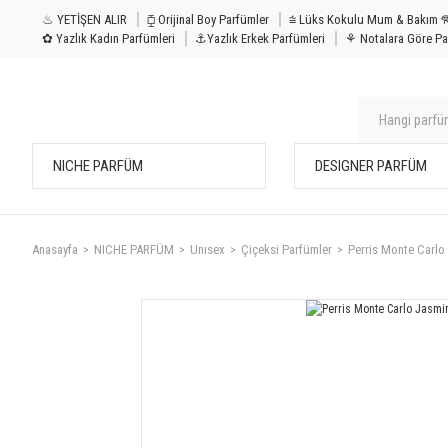
♨ YETİŞEN ALIR
⧮ Orijinal Boy Parfümler
⩭ Lüks Kokulu Mu
✿ Yazlık Kadın Parfümleri
⚓Yazlık Erkek Parfümleri
⚘ Notalara Göre Pa
NICHE PARFÜM
DESIGNER PARFÜM
Anasayfa
NICHE PARFÜM
Unısex
Çiçeksi Parfümler
Perris Monte Carlo