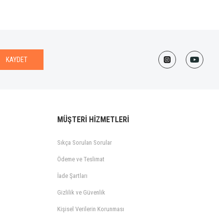
 olarak aliyorsunuz. Alien ile layer edilebilir
KAYDET
MÜŞTERİ HİZMETLERİ
Sıkça Sorulan Sorular
Ödeme ve Teslimat
İade Şartları
Gizlilik ve Güvenlik
Kişisel Verilerin Korunması