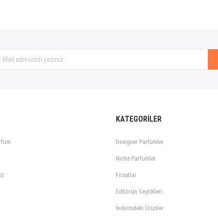
bu cok gercekci bir yasemin kokusu. Yaseminin o yesilligini ve ciceksiligini tam
Gönder
KATEGORİLER
rfüm
Designer Parfümler
Niche Parfümler
iz
Fırsatlar
Editörün Seçtikleri
İndirimdeki Ürünler