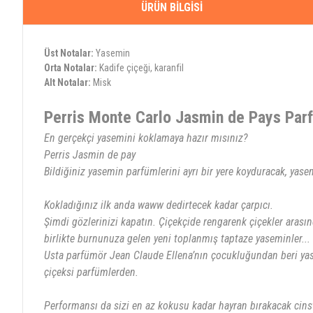
ÜRÜN BILGISI
Üst Notalar:
Yasemin
Orta Notalar:
Kadife çiçeği, karanfil
Alt Notalar:
Misk
Perris Monte Carlo Jasmin de Pays Pa
En gerçekçi yasemini koklamaya hazır mısınız?
Perris Jasmin de pay
Bildiğiniz yasemin parfümlerini ayrı bir yere koyduracak, yase
Kokladığınız ilk anda waww dedirtecek kadar çarpıcı.
Şimdi gözlerinizi kapatın. Çiçekçide rengarenk çiçekler arası
birlikte burnunuza gelen yeni toplanmış taptaze yaseminler...
Usta parfümör Jean Claude Ellena’nın çocukluğundan beri yase
çiçeksi parfümlerden.
Performansı da sizi en az kokusu kadar hayran bırakacak cins