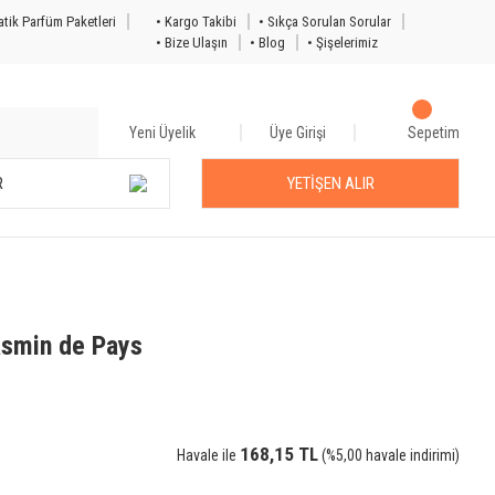
tik Parfüm Paketleri
• Kargo Takibi
• Sıkça Sorulan Sorular
• Bize Ulaşın
• Blog
• Şişelerimiz
Yeni Üyelik
Üye Girişi
Sepetim
R
YETİŞEN ALIR
asmin de Pays
168,15 TL
Havale ile
(%5,00 havale indirimi)