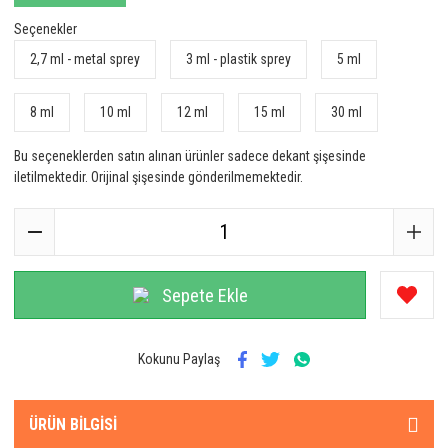
Seçenekler
2,7 ml - metal sprey
3 ml - plastik sprey
5 ml
8 ml
10 ml
12 ml
15 ml
30 ml
Bu seçeneklerden satın alınan ürünler sadece dekant şişesinde
iletilmektedir. Orijinal şişesinde gönderilmemektedir.
Sepete Ekle
Kokunu Paylaş
ÜRÜN BILGISI