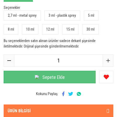
Seçenekler
2,7 ml - metal sprey
3 ml - plastik sprey
5 ml
8 ml
10 ml
12 ml
15 ml
30 ml
Bu seçeneklerden satın alınan ürünler sadece dekant şişesinde
iletilmektedir. Orijinal şişesinde gönderilmemektedir.
Sepete Ekle
Kokunu Paylaş
ÜRÜN BILGISI