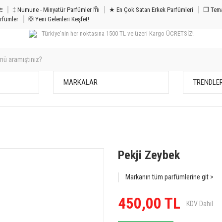
m & Bakım 𐦝
‡ Numune - Minyatür Parfümler 𐙏
★ En Çok Satan Erkek Parfümleri
❒ Tema
rfümler
✠ Yeni Gelenleri Keşfet!
Türkiye'nin her noktasına 1500 TL ve üzeri Kargo ÜCRETSİZ!
MARKALAR
TRENDLE
Pekji Zeybek
Markanın tüm parfümlerine git >
450,00 TL
KDV Dahil