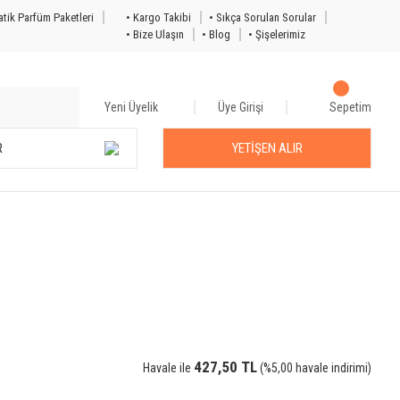
tik Parfüm Paketleri
• Kargo Takibi
• Sıkça Sorulan Sorular
• Bize Ulaşın
• Blog
• Şişelerimiz
Yeni Üyelik
Üye Girişi
Sepetim
R
YETİŞEN ALIR
427,50 TL
Havale ile
(%5,00 havale indirimi)