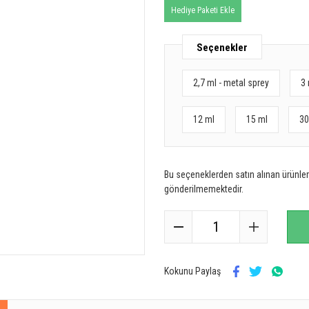
Hediye Paketi Ekle
Seçenekler
2,7 ml - metal sprey
3 
12 ml
15 ml
30
Bu seçeneklerden satın alınan ürünler 
gönderilmemektedir.
Kokunu Paylaş