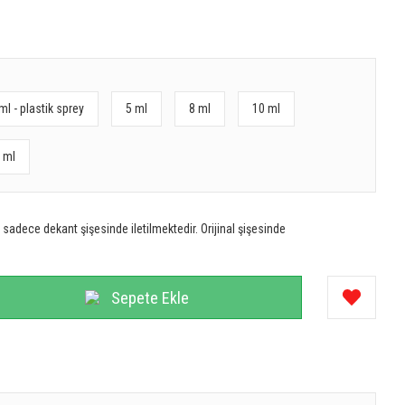
ml - plastik sprey
5 ml
8 ml
10 ml
 ml
sadece dekant şişesinde iletilmektedir. Orijinal şişesinde
Sepete Ekle