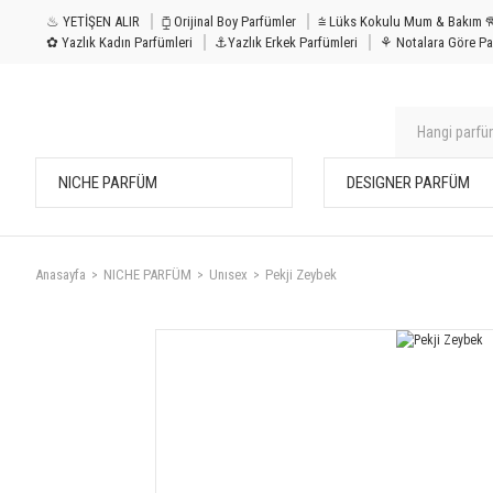
♨ YETİŞEN ALIR
⧮ Orijinal Boy Parfümler
⩭ Lüks Kokulu Mu
✿ Yazlık Kadın Parfümleri
⚓Yazlık Erkek Parfümleri
⚘ Notalara Göre Pa
NICHE PARFÜM
DESIGNER PARFÜM
Anasayfa
NICHE PARFÜM
Unısex
Pekji Zeybek