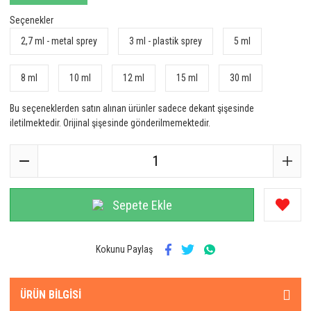
Seçenekler
2,7 ml - metal sprey
3 ml - plastik sprey
5 ml
8 ml
10 ml
12 ml
15 ml
30 ml
Bu seçeneklerden satın alınan ürünler sadece dekant şişesinde
iletilmektedir. Orijinal şişesinde gönderilmemektedir.
Sepete Ekle
Kokunu Paylaş
ÜRÜN BILGISI