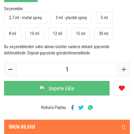
Seçenekler
2,7 ml - metal sprey
3 ml - plastik sprey
5 ml
8 ml
10 ml
12 ml
15 ml
30 ml
Bu seçeneklerden satın alınan ürünler sadece dekant şişesinde
iletilmektedir. Orijinal şişesinde gönderilmemektedir.
Sepete Ekle
Kokunu Paylaş
ÜRÜN BILGISI