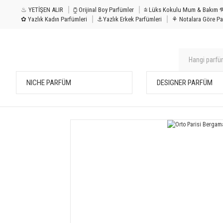
♨ YETİŞEN ALIR
⧮ Orijinal Boy Parfümler
⩭ Lüks Kokulu Mu
✿ Yazlık Kadın Parfümleri
⚓Yazlık Erkek Parfümleri
⚘ Notalara Göre Pa
NICHE PARFÜM
DESIGNER PARFÜM