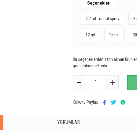
Seçenekler
2,7 ml - metal sprey
3 
12 ml
15 ml
30
Bu seçeneklerden satın alınan ürünler 
gönderilmemektedir.
Kokunu Paylaş
YORUMLAR