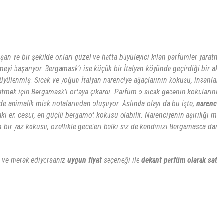
an ve bir şekilde onları güzel ve hatta büyüleyici kılan parfümler yarat
eyi başarıyor. Bergamask’ı ise küçük bir İtalyan köyünde geçirdiği bir a
üyülenmiş. Sıcak ve yoğun İtalyan narenciye ağaçlarının kokusu, insanlar
etmek için Bergamask’ı ortaya çıkardı. Parfüm o sıcak gecenin kokularını
de animalik misk notalarından oluşuyor. Aslında olayı da bu işte,
narenc
daki en cesur, en güçlü bergamot kokusu olabilir. Narenciyenin aşırılığı 
bir yaz kokusu, özellikle geceleri belki siz de kendinizi Bergamasca dan
ve merak ediyorsanız
uygun fiyat
seçeneği ile
dekant parfüm olarak satı
rsiz gördüğünüz noktaları öneri formunu kullanarak tarafımıza iletebilirsiniz.