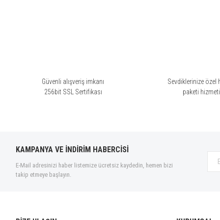
İnanılmaz bir koku
Ürün resmi kalitesiz, bozuk veya görüntülenemiyor.
Ürün açıklamasında eksik bilgiler bulunuyor.
Alır almaz denedim ve bayıldım. Hele saatler geçtikçe değişen ve y
Ürün bilgilerinde hatalar bulunuyor.
Bergamask kokmalıyım.
Ürün fiyatı diğer sitelerden daha pahalı.
Uğur Filikci | 04/06/2025
Bu ürüne benzer farklı alternatifler olmalı.
Güvenli alışveriş imkanı
Sevdiklerinize özel 
256bit SSL Sertifikası
paketi hizmet
Çok güçlü
Hafif, nahif bir koku değil bence
A... Ö... | 30/11/2024
KAMPANYA VE İNDİRİM HABERCİSİ
Bitmek üzere olan bir yaz gibi…
E-Mail adresinizi haber listemize ücretsiz kaydedin, hemen bizi
takip etmeye başlayın.
Açılışı vahşi, oldukça sert. Sonra…. Isındıkça sarıyor, yumuşacık ısıtı
Jale Teoman | 25/09/2024