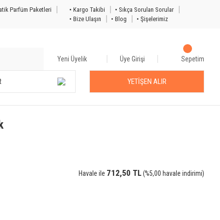
tik Parfüm Paketleri
• Kargo Takibi
• Sıkça Sorulan Sorular
• Bize Ulaşın
• Blog
• Şişelerimiz
Yeni Üyelik
Üye Girişi
Sepetim
R
YETİŞEN ALIR
k
712,50 TL
Havale ile
(%5,00 havale indirimi)