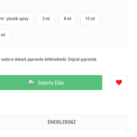
ml - plastik sprey
5 ml
8 ml
10 ml
 ml
sadece dekant şişesinde iletilmektedir. Orijinal şişesinde
Sepete Ekle
ÖNERILERINIZ