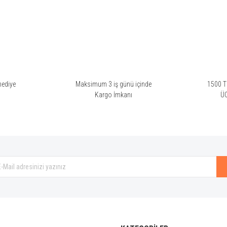
umuşayan koku buram buram ilkbahar yaz kokuyor. Orto Parisi parfümü olup da p
hediye
Maksimum 3 iş günü içinde
1500 TL
i
Kargo İmkanı
Ü
Gönder
yor. Evine gelmek gibi tanıdıklaşıyor. Kalıcılığını yaşayıp göreceğim, henüz erken