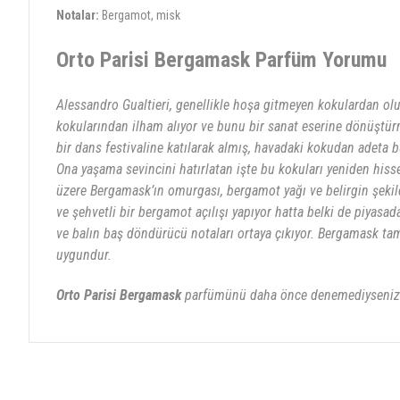
Notalar:
Bergamot, misk
Orto Parisi Bergamask Parfüm Yorumu
Alessandro Gualtieri, genellikle hoşa gitmeyen kokulardan oluş
kokularından ilham alıyor ve bunu bir sanat eserine dönüştürm
bir dans festivaline katılarak almış, havadaki kokudan adeta b
Ona yaşama sevincini hatırlatan işte bu kokuları yeniden hiss
üzere Bergamask’ın omurgası, bergamot yağı ve belirgin şekil
ve şehvetli bir bergamot açılışı yapıyor hatta belki de piyasa
ve balın baş döndürücü notaları ortaya çıkıyor. Bergamask tam 
uygundur.
Orto Parisi Bergamask
parfümünü daha önce denemediyseniz 
Bu ürünün fiyat bilgisi, resim, ürün açıklamalarında ve diğer konularda yete
Görüş ve önerileriniz için teşekkür ederiz.