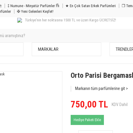
m & Bakım 𐦝
‡ Numune - Minyatür Parfümler 𐙏
★ En Çok Satan Erkek Parfümleri
❒ Tema
rfümler
✠ Yeni Gelenleri Keşfet!
Türkiye'nin her noktasına 1500 TL ve üzeri Kargo ÜCRETSİZ!
MARKALAR
TRENDLE
Orto Parisi Bergamas
Markanın tüm parfümlerine git >
750,00 TL
KDV Dahil
Hediye Paketi Ekle