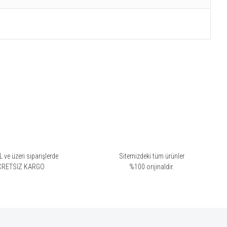
 ve üzeri siparişlerde
Sitemizdeki tüm ürünler
CRETSİZ KARGO
%100 orijinaldir.