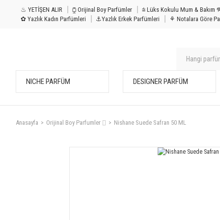
♨ YETİŞEN ALIR
⧮ Orijinal Boy Parfümler
⩭ Lüks Kokulu Mu
✿ Yazlık Kadın Parfümleri
⚓Yazlık Erkek Parfümleri
⚘ Notalara Göre Pa
NICHE PARFÜM
DESIGNER PARFÜM
Anasayfa
Orijinal Boy Parfumler ⌷
Nishane Suede Safran 50 ML