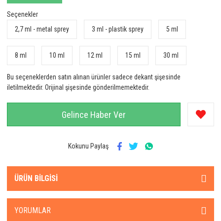
Seçenekler
2,7 ml - metal sprey
3 ml - plastik sprey
5 ml
8 ml
10 ml
12 ml
15 ml
30 ml
Bu seçeneklerden satın alınan ürünler sadece dekant şişesinde
iletilmektedir. Orijinal şişesinde gönderilmemektedir.
Gelince Haber Ver
Kokunu Paylaş
ÜRÜN BILGISI
YORUMLAR