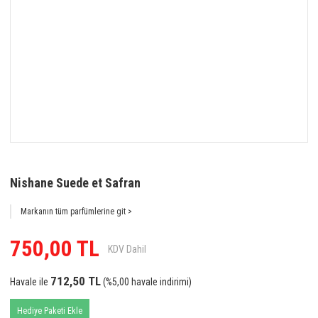
Nishane Suede et Safran
Markanın tüm parfümlerine git >
750,00 TL
KDV Dahil
712,50 TL
Havale ile
(%5,00 havale indirimi)
Hediye Paketi Ekle