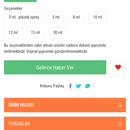
Seçenekler
3 ml - plastik sprey
5 ml
8 ml
10 ml
12 ml
15 ml
30 ml
Bu seçeneklerden satın alınan ürünler sadece dekant şişesinde
iletilmektedir. Orijinal şişesinde gönderilmemektedir.
Gelince Haber Ver
Kokunu Paylaş
ÜRÜN BILGISI
YORUMLAR