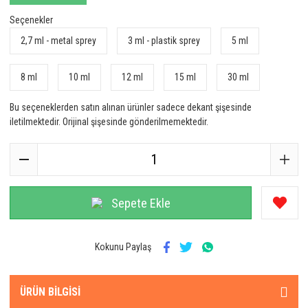
Seçenekler
2,7 ml - metal sprey
3 ml - plastik sprey
5 ml
8 ml
10 ml
12 ml
15 ml
30 ml
Bu seçeneklerden satın alınan ürünler sadece dekant şişesinde
iletilmektedir. Orijinal şişesinde gönderilmemektedir.
Sepete Ekle
Kokunu Paylaş
ÜRÜN BILGISI