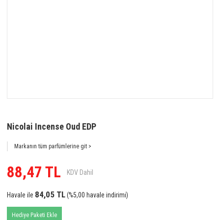
Nicolai Incense Oud EDP
Markanın tüm parfümlerine git >
88,47 TL
KDV Dahil
84,05 TL
Havale ile
(%5,00 havale indirimi)
Hediye Paketi Ekle