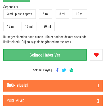
Seçenekler
3 ml - plastik sprey
5 ml
8 ml
10 ml
12 ml
15 ml
30 ml
Bu seçeneklerden satın alınan ürünler sadece dekant şişesinde
iletilmektedir. Orijinal şişesinde gönderilmemektedir.
Gelince Haber Ver
Kokunu Paylaş
ÜRÜN BILGISI
YORUMLAR