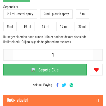
Seçenekler
2,7 ml - metal sprey
3 ml - plastik sprey
5 ml
8 ml
10 ml
12 ml
15 ml
30 ml
Bu seçeneklerden satın alınan ürünler sadece dekant şişesinde
iletilmektedir. Orijinal şişesinde gönderilmemektedir.
Sepete Ekle
Kokunu Paylaş
ÜRÜN BILGISI