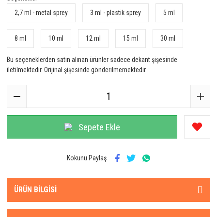
2,7 ml - metal sprey
3 ml - plastik sprey
5 ml
8 ml
10 ml
12 ml
15 ml
30 ml
Bu seçeneklerden satın alınan ürünler sadece dekant şişesinde
iletilmektedir. Orijinal şişesinde gönderilmemektedir.
Sepete Ekle
Kokunu Paylaş
ÜRÜN BILGISI