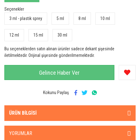
Seçenekler
3 ml - plastik sprey
5 ml
8 ml
10 ml
12 ml
15 ml
30 ml
Bu seçeneklerden satın alınan ürünler sadece dekant şişesinde
iletilmektedir. Orijinal şişesinde gönderilmemektedir.
Gelince Haber Ver
Kokunu Paylaş
ÜRÜN BILGISI
YORUMLAR