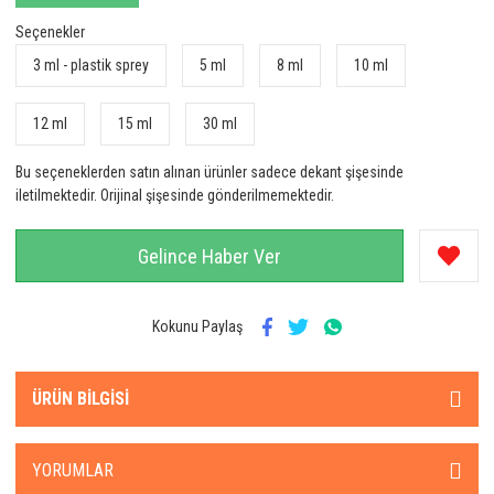
Seçenekler
3 ml - plastik sprey
5 ml
8 ml
10 ml
12 ml
15 ml
30 ml
Bu seçeneklerden satın alınan ürünler sadece dekant şişesinde
iletilmektedir. Orijinal şişesinde gönderilmemektedir.
Gelince Haber Ver
Kokunu Paylaş
ÜRÜN BILGISI
YORUMLAR