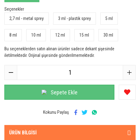
Seçenekler
2,7 ml - metal sprey
3 ml - plastik sprey
5 ml
8 ml
10 ml
12 ml
15 ml
30 ml
Bu seçeneklerden satın alınan ürünler sadece dekant şişesinde
iletilmektedir. Orijinal şişesinde gönderilmemektedir.
Sepete Ekle
Kokunu Paylaş
ÜRÜN BILGISI