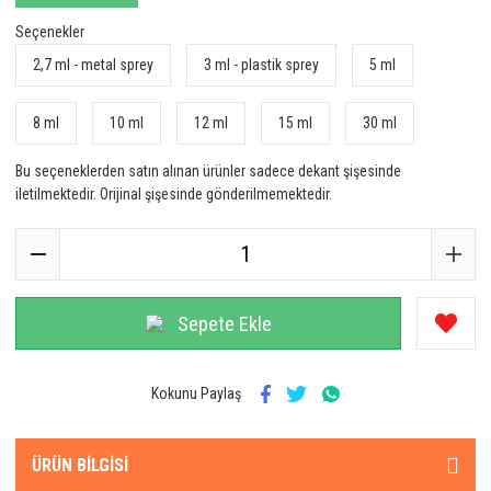
Seçenekler
2,7 ml - metal sprey
3 ml - plastik sprey
5 ml
8 ml
10 ml
12 ml
15 ml
30 ml
Bu seçeneklerden satın alınan ürünler sadece dekant şişesinde
iletilmektedir. Orijinal şişesinde gönderilmemektedir.
Sepete Ekle
Kokunu Paylaş
ÜRÜN BILGISI