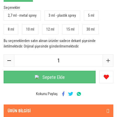
Seçenekler
2,7 ml - metal sprey
3 ml - plastik sprey
5 ml
8 ml
10 ml
12 ml
15 ml
30 ml
Bu seçeneklerden satın alınan ürünler sadece dekant şişesinde
iletilmektedir. Orijinal şişesinde gönderilmemektedir.
Sepete Ekle
Kokunu Paylaş
ÜRÜN BILGISI