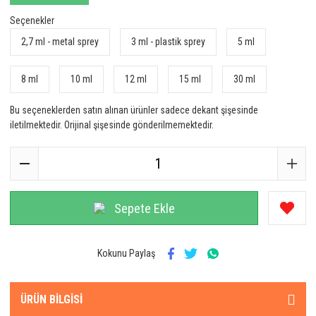
Seçenekler
2,7 ml - metal sprey
3 ml - plastik sprey
5 ml
8 ml
10 ml
12 ml
15 ml
30 ml
Bu seçeneklerden satın alınan ürünler sadece dekant şişesinde
iletilmektedir. Orijinal şişesinde gönderilmemektedir.
Sepete Ekle
Kokunu Paylaş
ÜRÜN BILGISI