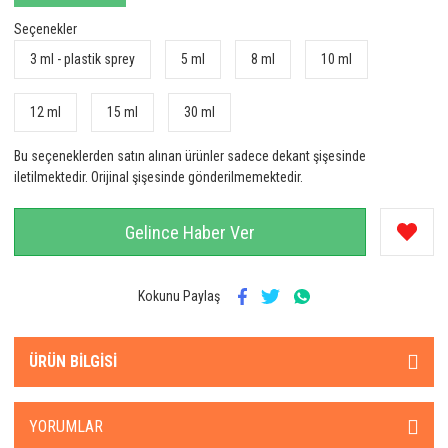
Seçenekler
3 ml - plastik sprey
5 ml
8 ml
10 ml
12 ml
15 ml
30 ml
Bu seçeneklerden satın alınan ürünler sadece dekant şişesinde
iletilmektedir. Orijinal şişesinde gönderilmemektedir.
Gelince Haber Ver
Kokunu Paylaş
ÜRÜN BILGISI
YORUMLAR