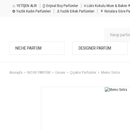
♨ YETİŞEN ALIR
⧮ Orijinal Boy Parfümler
⩭ Lüks Kokulu Mu
✿ Yazlık Kadın Parfümleri
⚓Yazlık Erkek Parfümleri
⚘ Notalara Göre Pa
NICHE PARFÜM
DESIGNER PARFÜM
Anasayfa
NICHE PARFÜM
Unısex
Çiçeksi Parfümler
Memo Sintra