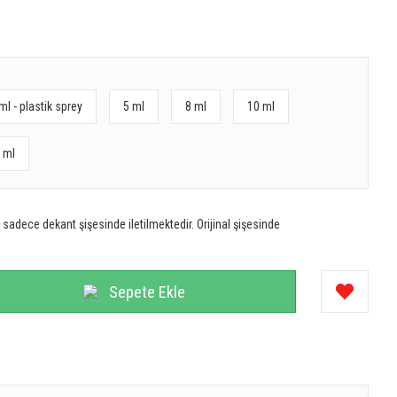
ml - plastik sprey
5 ml
8 ml
10 ml
 ml
sadece dekant şişesinde iletilmektedir. Orijinal şişesinde
Sepete Ekle