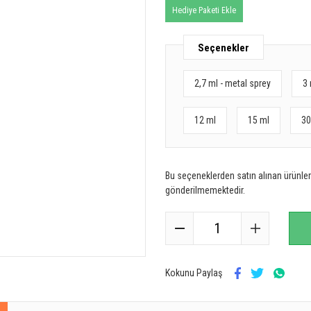
Hediye Paketi Ekle
Seçenekler
2,7 ml - metal sprey
3 
12 ml
15 ml
30
Bu seçeneklerden satın alınan ürünler 
gönderilmemektedir.
Kokunu Paylaş