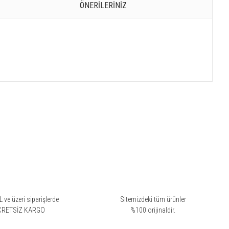
ÖNERILERINIZ
a çiçeksi, daha kullanılabilir bir havası var.
 ve üzeri siparişlerde
Sitemizdeki tüm ürünler
CRETSİZ KARGO
%100 orijinaldir.