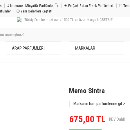
m & Bakım 𐦝
‡ Numune - Minyatür Parfümler 𐙏
★ En Çok Satan Erkek Parfümleri
❒ Tema
rfümler
✠ Yeni Gelenleri Keşfet!
Türkiye'nin her noktasına 1500 TL ve üzeri Kargo ÜCRETSİZ!
ARAP PARFÜMLERİ
MARKALAR
Memo Sintra
Markanın tüm parfümlerine git >
675,00 TL
KDV Dahil