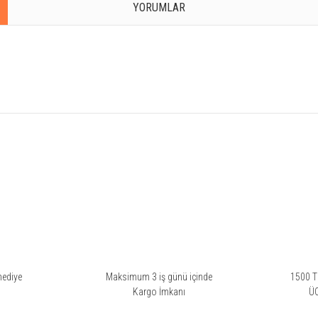
YORUMLAR
rsiz gördüğünüz noktaları öneri formunu kullanarak tarafımıza iletebilirsiniz.
orum ama burada portakal ve turunç baskın olduğundan sanırım, yine tatlı ama dah
hediye
Maksimum 3 iş günü içinde
1500 TL
i
Kargo İmkanı
Ü