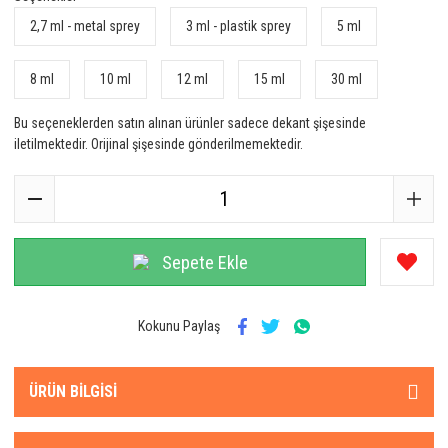
2,7 ml - metal sprey
3 ml - plastik sprey
5 ml
8 ml
10 ml
12 ml
15 ml
30 ml
Bu seçeneklerden satın alınan ürünler sadece dekant şişesinde
iletilmektedir. Orijinal şişesinde gönderilmemektedir.
Sepete Ekle
Kokunu Paylaş
ÜRÜN BILGISI