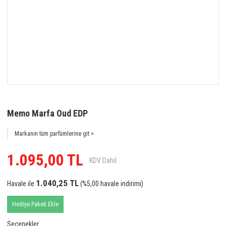
Memo Marfa Oud EDP
Markanın tüm parfümlerine git >
1.095,00 TL
KDV Dahil
1.040,25 TL
Havale ile
(%5,00 havale indirimi)
Hediye Paketi Ekle
Seçenekler