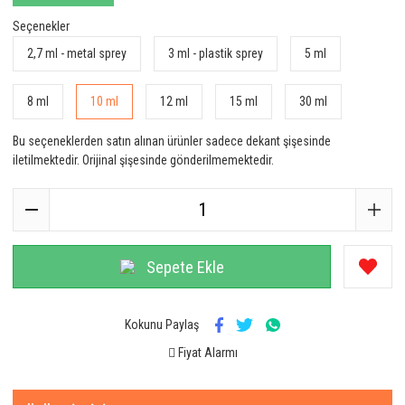
Seçenekler
2,7 ml - metal sprey
3 ml - plastik sprey
5 ml
8 ml
10 ml
12 ml
15 ml
30 ml
Bu seçeneklerden satın alınan ürünler sadece dekant şişesinde
iletilmektedir. Orijinal şişesinde gönderilmemektedir.
Sepete Ekle
Kokunu Paylaş
Fiyat Alarmı