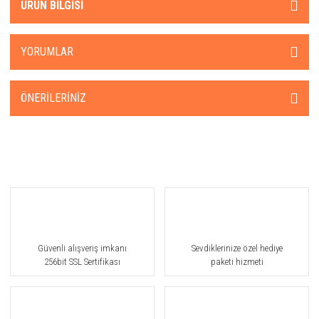
ÜRÜN BILGISI
YORUMLAR
ÖNERILERINIZ
Güvenli alışveriş imkanı
Sevdiklerinize özel hediye
256bit SSL Sertifikası
paketi hizmeti