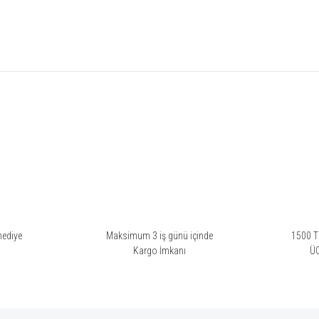
rsiz gördüğünüz noktaları öneri formunu kullanarak tarafımıza iletebilirsiniz.
Bu ürüne ilk yorumu siz yapın!
Yorum Yaz
hediye
Maksimum 3 iş günü içinde
1500 TL
i
Kargo İmkanı
Ü