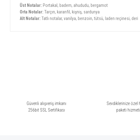
Üst Notalar:
Portakal, badem, ahududu, bergamot
Orta Notalar:
Tarçın, karanfil, kişniş, sardunya
Alt Notalar:
Tatlı notalar, vanilya, benzoin, tütsü, laden reçinesi, deri
Bu ürünün fiyat bilgisi, resim, ürün açıklamalarında ve diğer konularda yete
Görüş ve önerileriniz için teşekkür ederiz.
Ürün resmi kalitesiz, bozuk veya görüntülenemiyor.
Ürün açıklamasında eksik bilgiler bulunuyor.
Ürün bilgilerinde hatalar bulunuyor.
Ürün fiyatı diğer sitelerden daha pahalı.
Bu ürüne benzer farklı alternatifler olmalı.
Güvenli alışveriş imkanı
Sevdiklerinize özel 
256bit SSL Sertifikası
paketi hizmet