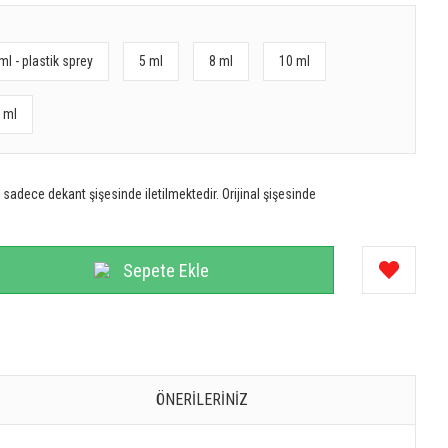
ml - plastik sprey
5 ml
8 ml
10 ml
 ml
sadece dekant şişesinde iletilmektedir. Orijinal şişesinde
Sepete Ekle
ÖNERILERINIZ