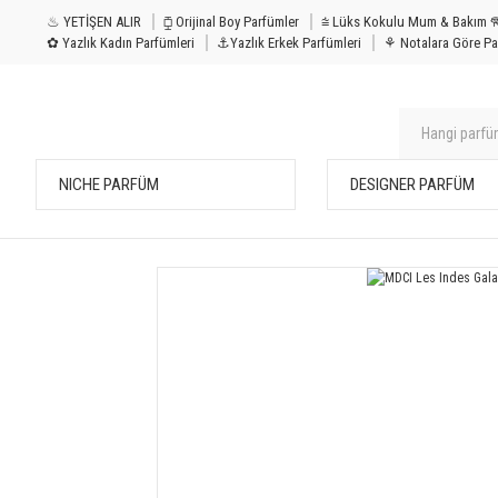
♨ YETİŞEN ALIR
⧮ Orijinal Boy Parfümler
⩭ Lüks Kokulu Mu
✿ Yazlık Kadın Parfümleri
⚓Yazlık Erkek Parfümleri
⚘ Notalara Göre Pa
NICHE PARFÜM
DESIGNER PARFÜM