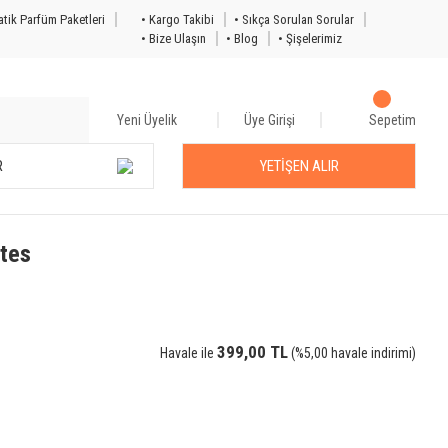
tik Parfüm Paketleri
• Kargo Takibi
• Sıkça Sorulan Sorular
• Bize Ulaşın
• Blog
• Şişelerimiz
Yeni Üyelik
Üye Girişi
Sepetim
R
YETİŞEN ALIR
tes
399,00 TL
Havale ile
(%5,00 havale indirimi)