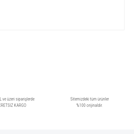
 ve üzeri siparişlerde
Sitemizdeki tüm ürünler
CRETSİZ KARGO
%100 orijinaldir.