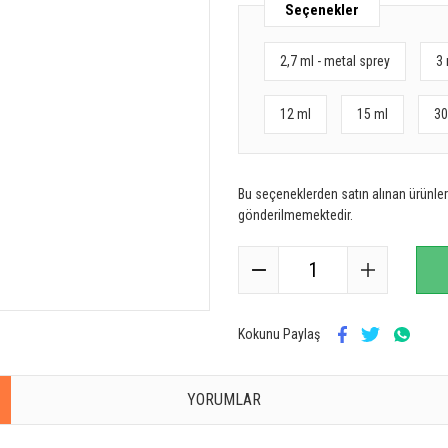
Seçenekler
2,7 ml - metal sprey
3 
12 ml
15 ml
30
Bu seçeneklerden satın alınan ürünler 
gönderilmemektedir.
Kokunu Paylaş
YORUMLAR