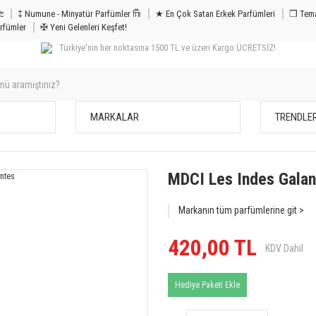
m & Bakım 𐦝
‡ Numune - Minyatür Parfümler 𐙏
★ En Çok Satan Erkek Parfümleri
❒ Tema
rfümler
✠ Yeni Gelenleri Keşfet!
Türkiye'nin her noktasına 1500 TL ve üzeri Kargo ÜCRETSİZ!
MARKALAR
TRENDLE
MDCI Les Indes Galan
Markanın tüm parfümlerine git >
420,00 TL
KDV Dahil
Hediye Paketi Ekle